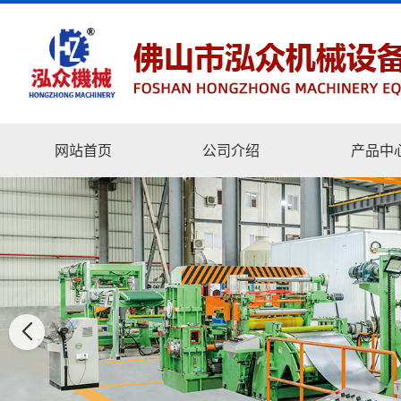
网站首页
公司介绍
产品中