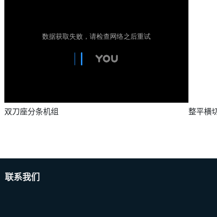
双刀座分条机组
整平横
联系我们