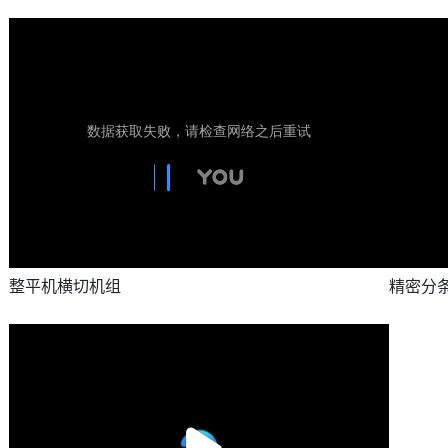
整平机横切机组
精密分