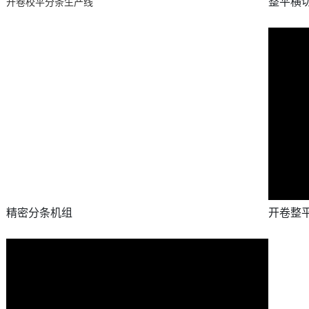
整平横
开卷校平分条生产线
精密分条机组
开卷整