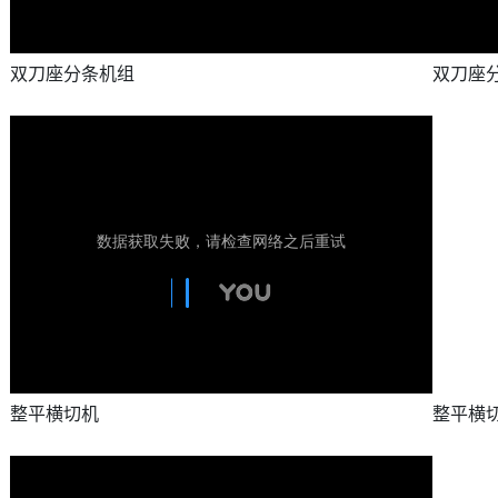
双刀座分条机组
双刀座
整平横切机
整平横