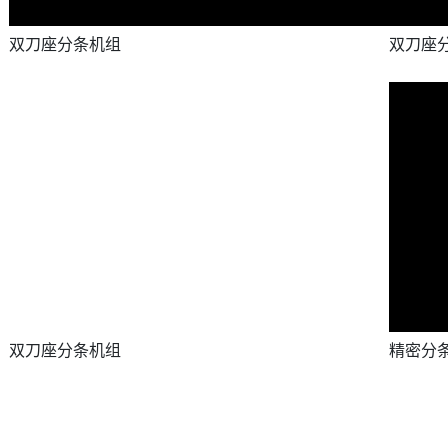
双刀座分条机组
双刀座
双刀座分条机组
精密分