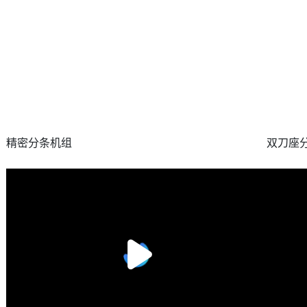
精密分条机组
双刀座