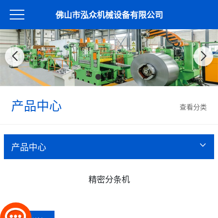
佛山市泓众机械设备有限公司
产品中心
查看分类
产品中心
精密分条机